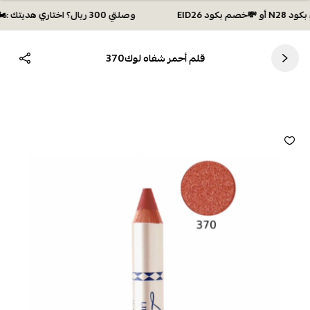
وصلتي 300 ريال؟ اختاري هديتك :🏍 شحن مجاني بكود N28 أو 💸خصم بكود EID26
قلم أحمر شفاه لوك370