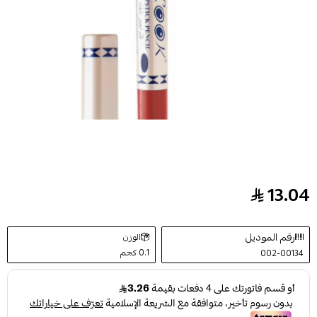
13.04
قلم أحمر شفاه لوك370
رقم الموديل
الوزن
0.1 كجم
002-00134