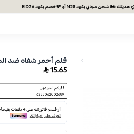
وصلتي 0
قلم أحمر شفاه ضد الماء رقم 8
15.65
رقم الموديل
6285062002689