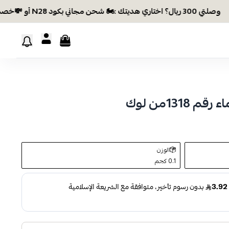
30 ريال؟ اختاري هديتك :🏍 شحن مجاني بكود N28 أو 💸خصم بكود EID26
131من لوك
الوزن
0.1 كجم