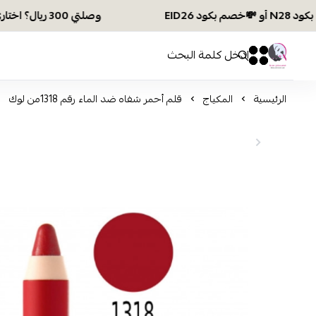
وصلتي 300 ريال؟ اختاري هديتك :🏍 شحن مجاني بكود N28 أو 💸خصم بكود EID26
افكار ومخازن العناية
0
0
الرئيسية
المكياج
قلم أحمر شفاه ضد الماء رقم 1318من لوك