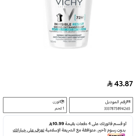
43.87
فيشي مزيل عرق غير مرئي مضاد للبقع الصفراء 50 مل
رقم الموديل
الوزن
1 كجم
3337875894265