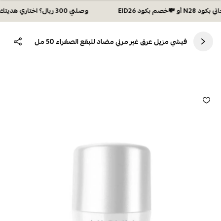
وصلتي 300 ريال؟ اختاري هديتك :🏍 شحن مجاني بكود N28 أو 💸خصم بكود EID26
فيشي مزيل عرق غير مرئي مضاد للبقع الصفراء 50 مل