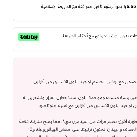
لصحي مع لوشن الجسم توحيد اللون الأساسي من ڤازلين.
لى بشرة مشرقة وموحدة اللون. ستلاحظين الفرق وتشعرين به
ن توحيد اللون الأساسي من ڤازلين مع تقنية جلوتاجلو.
طورة أقوى بعشر مرات من الفيتامين سي*، مما يمنح بشرتك دفعة
من الترطيب للمساعدة في مكافحة الجفاف والبهتان. تحتوي تركيبته على حمض الهيالورونيك و10