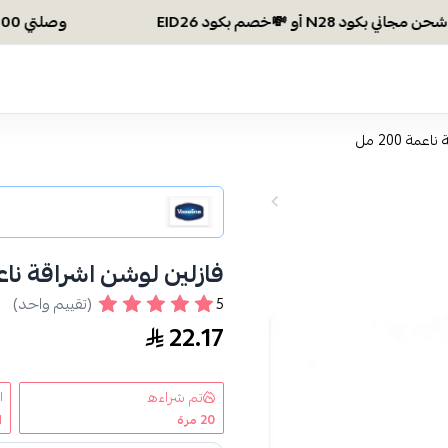
وصلتي 300 ريال؟ اختاري هديتك :🏍 شحن مجاني بكود N28 أو 💸خصم بكود EID26
مة 200 مل
فازلين لوشن اشراقة ناعمة 00
5
(تقييم واحد)
22.17
تم شراءه
20
مرة
1