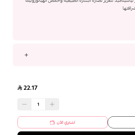
سيناميد^. 10 مرات أكثر نياسيناميد لتعزيز نضارة البشرة الطبيعية وحمض الهيالورونيك
راقتها
22.17
اشتري الآن