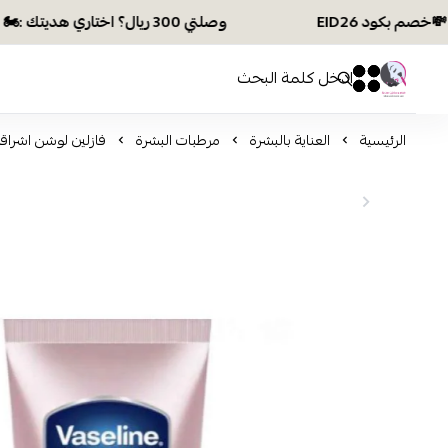
وصلتي 300 ريال؟ اختاري هديتك :🏍 شحن مجاني بكود N28 أو 💸خصم بكود EID26
افكار ومخازن العناية
0
0
الرئيسية
العناية بالبشرة
مرطبات البشرة
فازلين لوشن اشراقة ناع