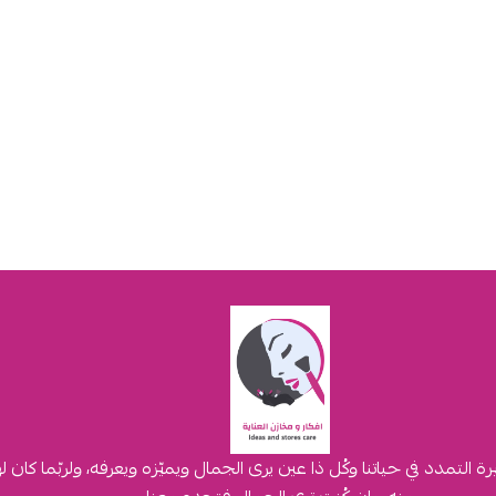
لتمدد في حياتنا وكُل ذا عين يرى الجمال ويميّزه ويعرفه، ولربّما كان 