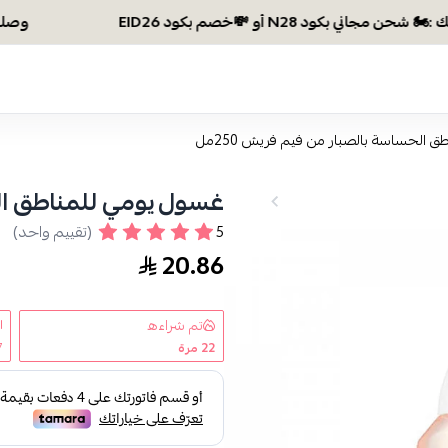
وصلتي 300 ريال؟ اختاري هديتك :🏍 شحن مجاني بكود N28 أو 💸خصم بكود EID26
 الحساسة بالصبار من فيم فريش 250مل
غسول يومي للمناطق الحس
5
(تقييم واحد)
20.86
تم شراءه
22
مرة
7