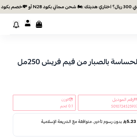
اسة بالصبار من فيم فريش 250مل
رقم الموديل
الوزن
0.1 كجم
501072452593