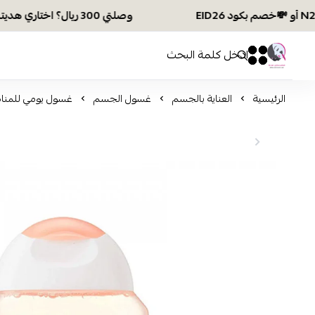
وصلتي 300 ريال؟ اختاري هديتك :🏍 شحن مجاني بكود N28 أو 💸خصم بكود EID26
افكار ومخازن العناية
0
0
الرئيسية
العناية بالجسم
غسول الجسم
غسول يومي للمناطق