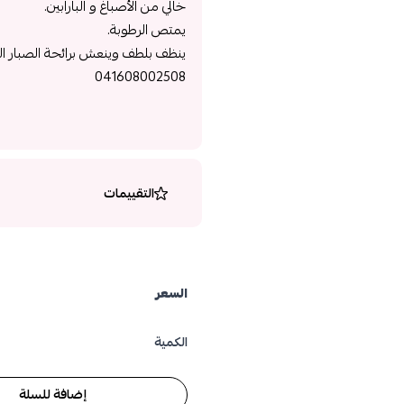
خالي من الأصباغ و البارابين.
يمتص الرطوبة.
ينظف بلطف وينعش برائحة الصبار ال
041608002508
التقييمات
السعر
الكمية
إضافة للسلة