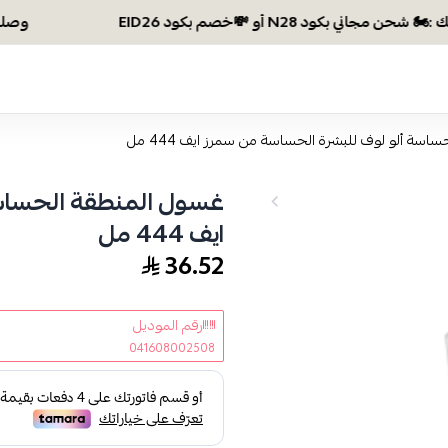
وصلتي 300 ريال؟ اختاري هديتك :🏍 شحن مجاني بكود N28 أو 💸خصم بكود EID26
سة ألو لوف للبشرة الحساسة من سمرز ايف 444 مل
غسول المنطقة الحساس
ايف 444 مل
36.52
رقم الموديل
041608002508