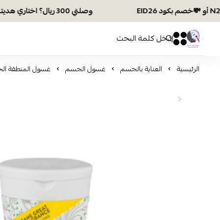
وصلتي 300 ريال؟ اختاري هديتك :🏍 شحن مجاني بكود N28 أو 💸خصم بكود EID26
افكار ومخازن العناية
0
0
الرئيسية
العناية بالجسم
غسول الجسم
غسول المنطقة الحسا