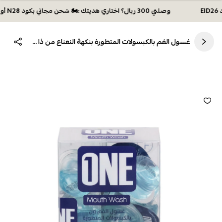
وصلتي 300 ريال؟ اختاري هديتك :🏍 شحن مجاني بكود N28 أو 💸خصم بكود EID26
غسول الفم بالكبسولات المتطورة بنكهة النعناع من ذا ون تاتش 20 كبسولة 15 مل