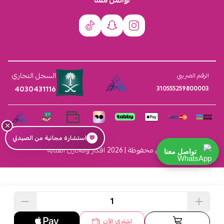
السجل التجاري
الرقم الضريبي
4030431116
310555259800003
×
💬
استشارة مجانية من الصيدلي
الحقوق محفوظة | 2026
افكار ومخازن العناية
تواصل معنا
اشتري الآن