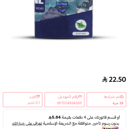
22.50
غسول الفم بالكبسولات المتطورة بنكهة النعناع من ذا ون تاتش 20 ك
تم شراءه
رقم الموديل
الوزن
0.1 كجم
26
مرة
6970048646611