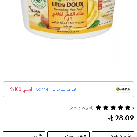
أصلي 100%
انقر هنا للمزيد من
Garnier
5
غذاء الشعر المغذي 3 في 1 بالموز والشيا للشعر الجاف الترا دو من غارنييه 390مل
(تقييم واحد)
28.09
تم شراءه
رقم الموديل
الوزن