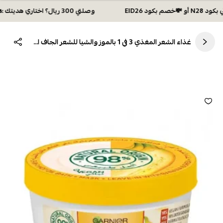
وصلتي 300 ريال؟ اختاري هديتك :🏍 شحن مجاني بكود N28 أو 💸خصم بكود EID26
غذاء الشعر المغذي 3 في 1 بالموز والشيا للشعر الجاف الترا دو من غارنييه 390مل