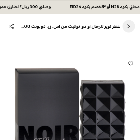
وصلتي 300 ريال؟ اختاري هديتك :🏍 شحن مجاني بكود N28 أو 💸خصم بكود EID26
عطر نوير للرجال او دو تواليت من اس. تي. دوبونت 100مل