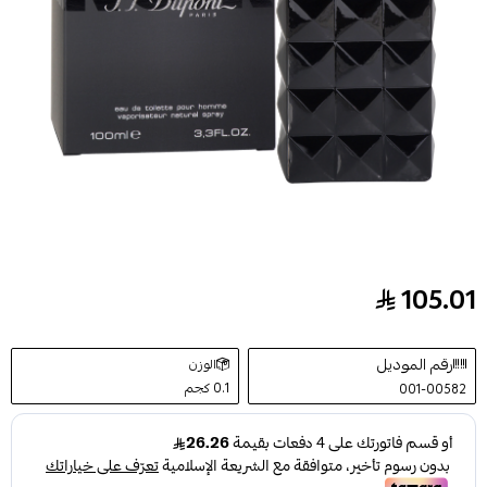
105.01
عطر نوير للرجال او دو تواليت من اس. تي. دوبونت 100مل
رقم الموديل
الوزن
0.1 كجم
001-00582