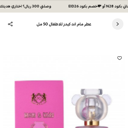
وصلتي 300 ريال؟ اختاري هديتك :🏍 شحن مجاني بكود N28 أو 💸خصم بكود EID26
عطر مام اند كيدز للاطفال 50 مل