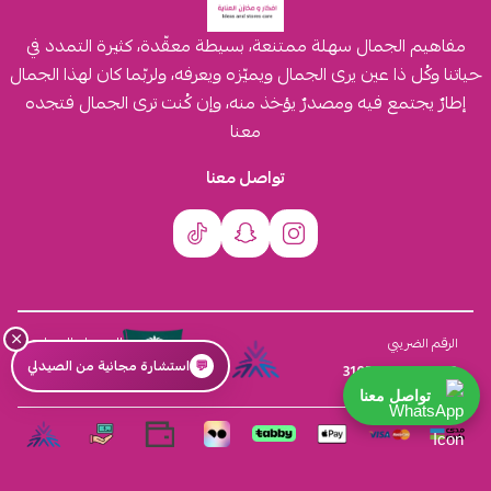
مفاهيم الجمال سهلة ممتنعة، بسيطة معقّدة، كثيرة التمدد في
حياتنا وكُل ذا عين يرى الجمال ويميّزه ويعرفه، ولربّما كان لهذا الجمال
إطارٌ يجتمع فيه ومصدرٌ يؤخذ منه، وإن كُنت ترى الجمال فتجده
معنا
تواصل معنا
×
السجل التجاري
الرقم الضريبي
💬
استشارة مجانية من الصيدلي
4030431116
310555259800003
تواصل معنا