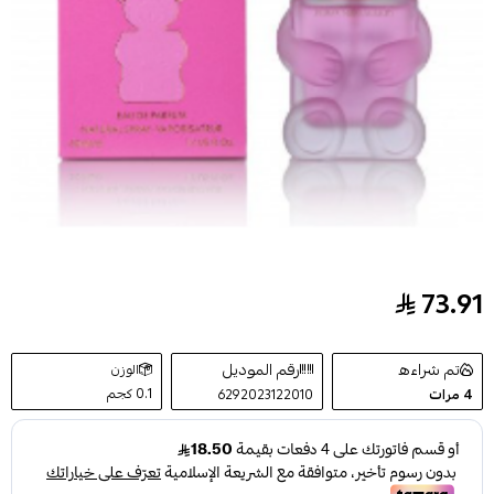
73.91
عطر مام اند كيدز للاطفال 50 مل
تم شراءه
رقم الموديل
الوزن
0.1 كجم
4
مرات
6292023122010