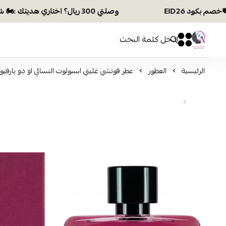
وصلتي 300 ريال؟ اختاري هديتك :🏍 شحن مجاني بكود N28 أو 💸خصم بكود EID26
افكار ومخازن العناية
0
0
الرئيسية
العطور
عطر قوتشي غليتي ابسولوت النسائي او دو بارفيوم 90