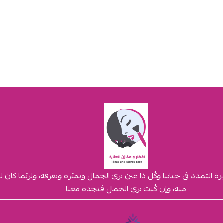
لتمدد في حياتنا وكُل ذا عين يرى الجمال ويميّزه ويعرفه، ولربّما كان 
منه، وإن كُنت ترى الجمال فتجده معنا