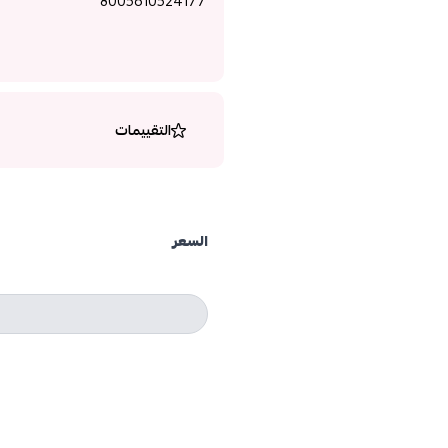
8005610524177
التقييمات
السعر