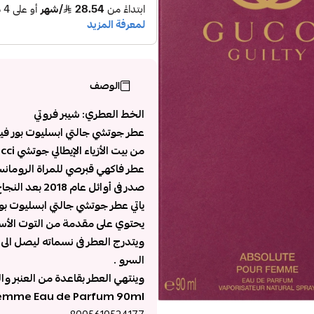
الوصف
الخط العطري: شيبر فروتي
عطر جوتشي جالتي ابسليوت بور فيمي  Guilty Absolute pour Femme
من بيت الأزياء الإيطالي جوتشي Gucci
عطر فاكهي قبرصي للمراة الرومانس
صدر فى أوائل عام 2018 بعد النجاح الباهر الذي امتاز به العطر فى العام السابق .
ياتي عطر جوتشي جالتي ابسليوت بو
يحتوي على مقدمة من التوت الأسو
ويتدرج العطر فى نسماته ليصل ال
السرو .
وينتهي العطر بقاعدة من العنبر وال
 Femme Eau de Parfum 90ml