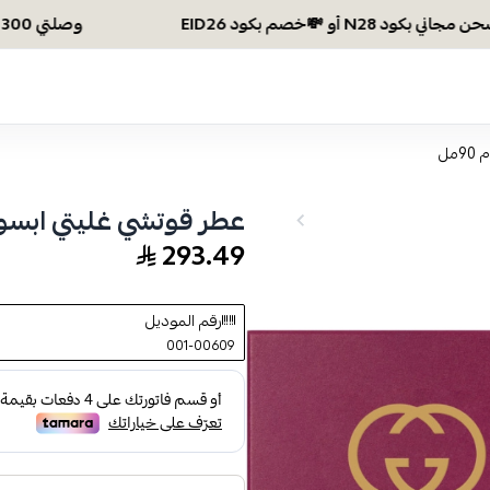
وصلتي 300 ريال؟ اختاري هديتك :🏍 شحن مجاني بكود N28 أو 💸خصم بكود EID26
مل
عطر قوتشي غليتي ابسولوت 
293.49
رقم الموديل
001-00609