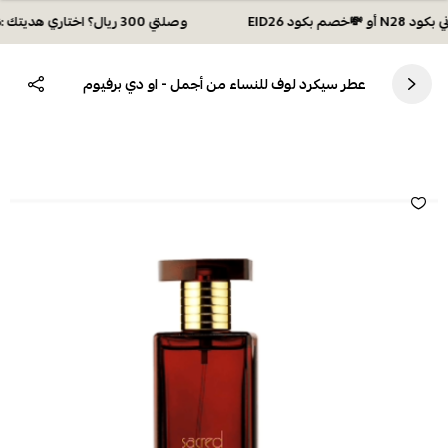
وصلتي 300 ريال؟ اختاري هديتك :🏍 شحن مجاني بكود N28 أو 💸خصم بكود EID26
عطر سيكرد لوف للنساء من أجمل - او دي برفيوم