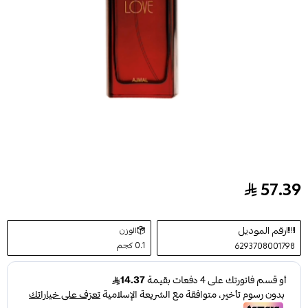
57.39
عطر سيكرد لوف للنساء من أجمل - او دي برفيوم
رقم الموديل
الوزن
0.1 كجم
6293708001798