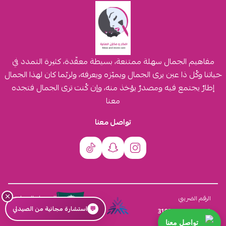
مفاهيم الجمال سهلة ممتنعة، بسيطة معقّدة، كثيرة التمدد في
حياتنا وكُل ذا عين يرى الجمال ويميّزه ويعرفه، ولربّما كان لهذا الجمال
إطارٌ يجتمع فيه ومصدرٌ يؤخذ منه، وإن كُنت ترى الجمال فتجده
معنا
تواصل معنا
×
السجل التجاري
الرقم الضريبي
💬
استشارة مجانية من الصيدلي
4030431116
310555259800003
تواصل معنا