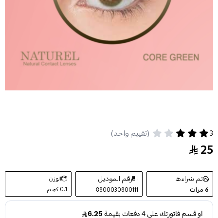
3
(تقييم واحد)
عدسات ناتشورال كور جرين CORE GREEN
25
تم شراءه
رقم الموديل
الوزن
0.1 كجم
6
مرات
8800030800111