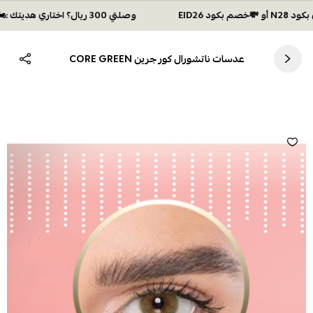
وصلتي 300 ريال؟ اختاري هديتك :🏍 شحن مجاني بكود N28 أو 💸خصم بكود EID26
عدسات ناتشورال كور جرين CORE GREEN