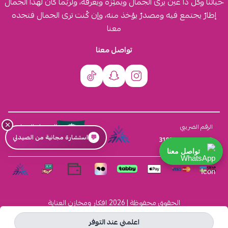
حياتنا وكُل ذا عين يرى الجمال ويميّزه ويعرفه، ولربّما كان لهذا الجمال
إطارٌ يجتمع فيه ومصدرٌ يؤخذ منه، وإن كُنت ترى الجمال فتجده
معنا
تواصل معنا
×
السجل التجاري
الرقم الضريبي
💬
استشارة مجانية من الصيدلي
4030431116
310555259800003
تواصل معنا
الحقوق محفوظة | 2026
افكار ومخازن العناية
اعلمني عند التوفر