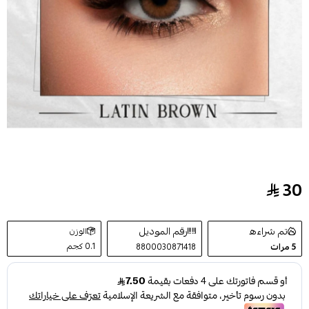
30
عدسات ليمونوس شهرية لون لاتين براون LENSES Shade Latin Brown
تم شراءه
رقم الموديل
الوزن
0.1 كجم
5
مرات
8800030871418