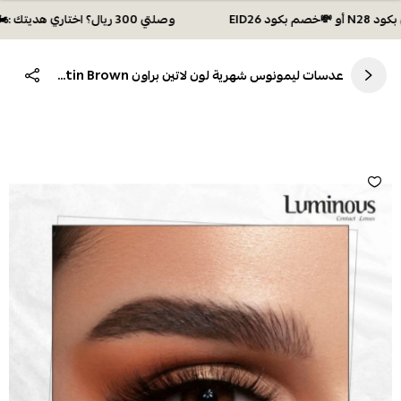
وصلتي 300 ريال؟ اختاري هديتك :🏍 شحن مجاني بكود N28 أو 💸خصم بكود EID26
عدسات ليمونوس شهرية لون لاتين براون LENSES Shade Latin Brown