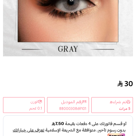
30
عدسات لومينوس - جراي
تم شراءه
رقم الموديل
الوزن
0.1 كجم
5
مرات
8800030869101