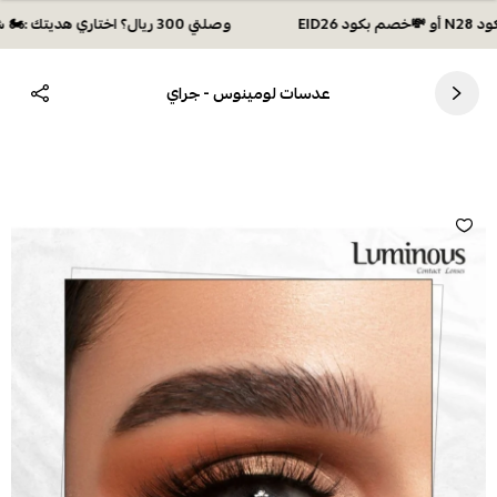
وصلتي 300 ريال؟ اختاري هديتك :🏍 شحن مجاني بكود N28 أو 💸خصم بكود EID26
عدسات لومينوس - جراي