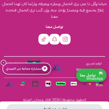
حياتنا وكُل ذا عين يرى الجمال ويميّزه ويعرفه، ولربّما كان لهذا الجمال
إطارٌ يجتمع فيه ومصدرٌ يؤخذ منه، وإن كُنت ترى الجمال فتجده
معنا
تواصل معنا
×
السجل التجاري
الرقم الضريبي
💬
استشارة مجانية من الصيدلي
4030431116
310555259800003
تواصل معنا
الحقوق محفوظة | 2026
افكار ومخازن العناية