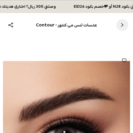
وصلتي 300 ريال؟ اختاري هديتك :🏍 شحن مجاني بكود N28 أو 💸خصم بكود EID26
عدسات لنس مي كنتور - Contour