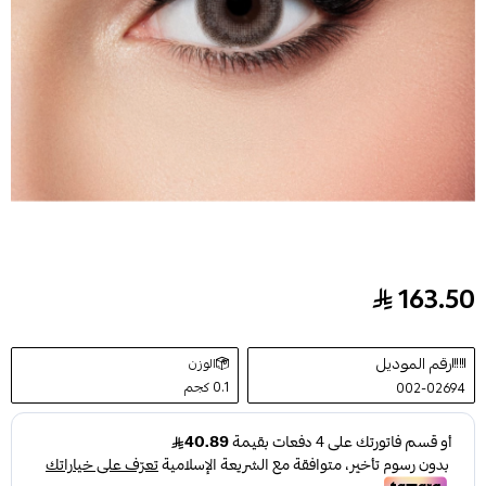
163.50
عدسات لنس مي كنتور - Contour
رقم الموديل
الوزن
0.1 كجم
002-02694