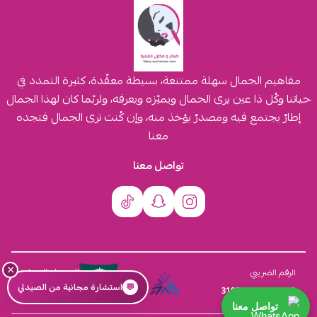
مفاهيم الجمال سهلة ممتنعة، بسيطة معقّدة، كثيرة التمدد في
حياتنا وكُل ذا عين يرى الجمال ويميّزه ويعرفه، ولربّما كان لهذا الجمال
إطارٌ يجتمع فيه ومصدرٌ يؤخذ منه، وإن كُنت ترى الجمال فتجده
معنا
تواصل معنا
×
السجل التجاري
الرقم الضريبي
💬
استشارة مجانية من الصيدلي
4030431116
310555259800003
تواصل معنا