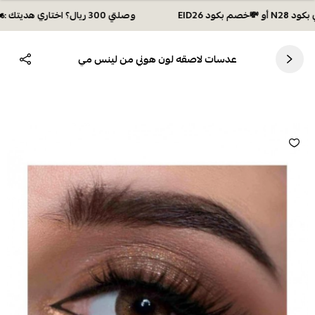
وصلتي 300 ريال؟ اختاري هديتك :🏍 شحن مجاني بكود N28 أو 💸خصم بكود EID26
عدسات لاصقه لون هوني من لينس مي