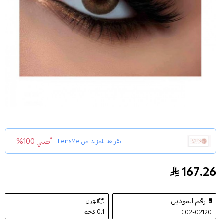
أصلي 100%
انقر هنا للمزيد من
LensMe
167.26
عدسات لاصقه لون هوني من لينس مي
رقم الموديل
الوزن
0.1 كجم
002-02120