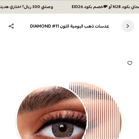
وصلتي 300 ريال؟ اختاري هديتك :🏍 شحن مجاني بكود N28 أو 💸خصم بكود EID26
عدسات ذهب اليومية اللون DIAMOND #11