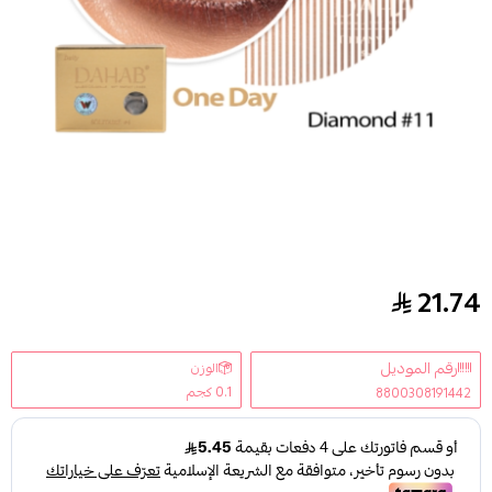
21.74
عدسات ذهب اليومية اللون DIAMOND #11
رقم الموديل
الوزن
0.1 كجم
8800308191442