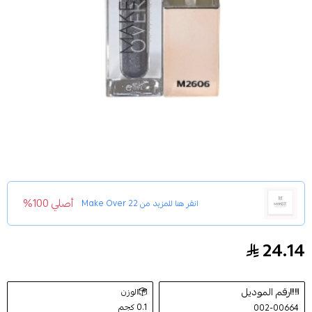
أصلي 100%
انقر هنا للمزيد من
Make Over 22
24.14
ظل عيون سائل لامع من ميك اوفر22 - M2606
رقم الموديل
الوزن
0.1 كجم
002-00664