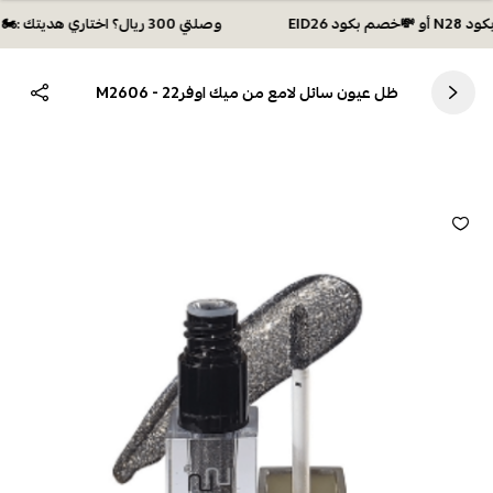
وصلتي 300 ريال؟ اختاري هديتك :🏍 شحن مجاني بكود N28 أو 💸خصم بكود EID26
ظل عيون سائل لامع من ميك اوفر22 - M2606