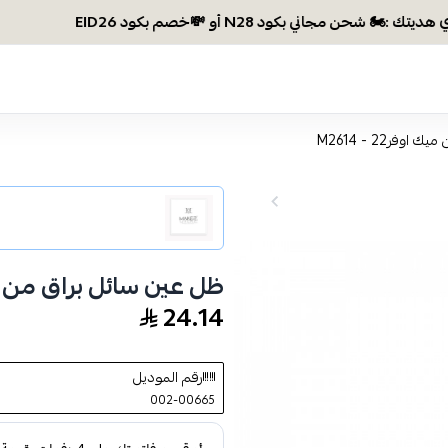
وصلتي 300 ري
فر22 - M2614
ظل عين سائل براق من ميك اوف
24.14
رقم الموديل
002-00665