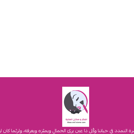
لتمدد في حياتنا وكُل ذا عين يرى الجمال ويميّزه ويعرفه، ولربّما كان 