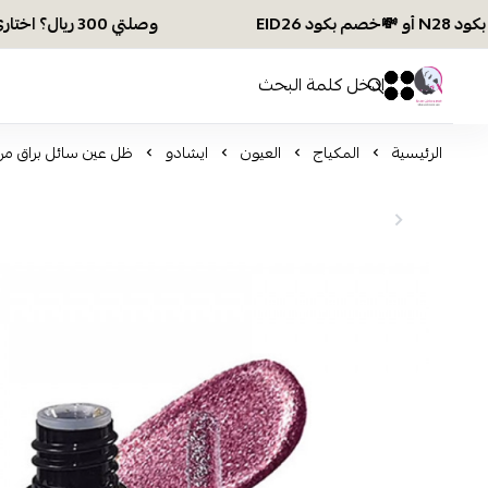
وصلتي 300 ريال؟ اختاري هديتك :🏍 شحن مجاني بكود N28 أو 💸خصم بكود EID26
افكار ومخازن العناية
0
0
الرئيسية
المكياج
العيون
ايشادو
ظل عين سائل براق من ميك او