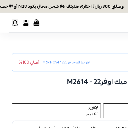
ال؟ اختاري هديتك :🏍 شحن مجاني بكود N28 أو 💸خصم بكود EID26
أصلي 100%
انقر هنا للمزيد من
Make Over 22
ر22 - M2614
الوزن
0.1 كجم