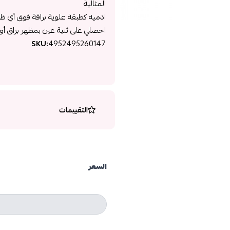
المثالية
ادميه كطبقة علوية براقة فوق أي ظ
احصلي على ثنية عين بمظهر براق أو أ
SKU:
4952495260147
التقييمات
السعر