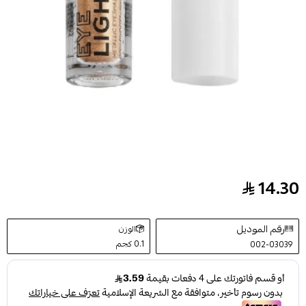
14.30
ظلال عيون سائل ميتاليك من ريلوف - لايت اب
رقم الموديل
الوزن
0.1 كجم
002-03039