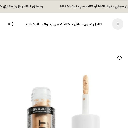
وصلتي 300 ريال؟ اختاري هديتك :🏍 شحن مجاني بكود N28 أو 💸خصم بكود EID26
ظلال عيون سائل ميتاليك من ريلوف - لايت اب