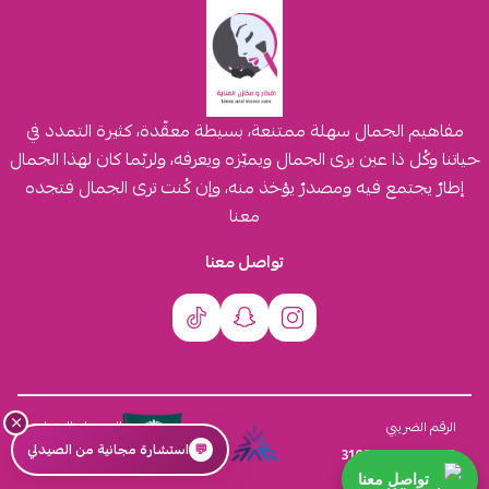
مفاهيم الجمال سهلة ممتنعة، بسيطة معقّدة، كثيرة التمدد في
حياتنا وكُل ذا عين يرى الجمال ويميّزه ويعرفه، ولربّما كان لهذا الجمال
إطارٌ يجتمع فيه ومصدرٌ يؤخذ منه، وإن كُنت ترى الجمال فتجده
معنا
تواصل معنا
×
السجل التجاري
الرقم الضريبي
💬
استشارة مجانية من الصيدلي
4030431116
310555259800003
تواصل معنا