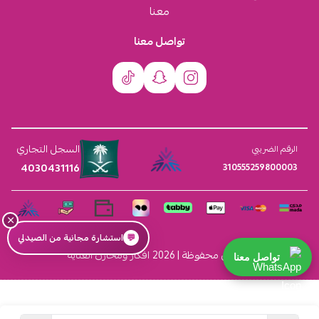
معنا
تواصل معنا
السجل التجاري
الرقم الضريبي
4030431116
310555259800003
×
💬
استشارة مجانية من الصيدلي
الحقوق محفوظة | 2026
افكار ومخازن العناية
تواصل معنا