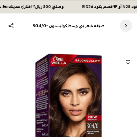
وصلتي 300 ريال؟ اختاري هديتك :🏍 شحن مجاني بكود N28 أو 💸خصم بكود EID26
صبغه شعر بني وسط كوليستون -304/0