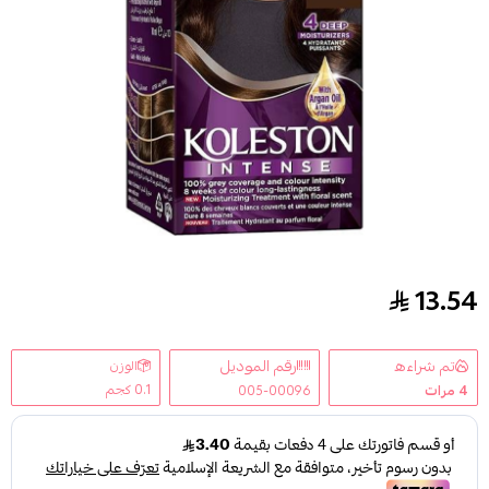
13.54
صبغه شعر بني وسط كوليستون -304/0
تم شراءه
رقم الموديل
الوزن
0.1 كجم
4
مرات
005-00096