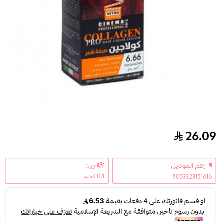
26.09
صبغه احمر رمانى من نيترو كندا 6.66
رقم الموديل
الوزن
0.1 كجم
8053323151616