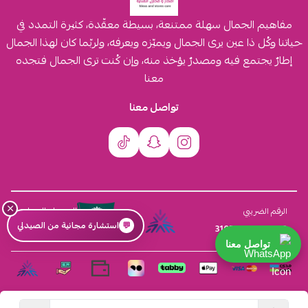
مفاهيم الجمال سهلة ممتنعة، بسيطة معقّدة، كثيرة التمدد في
حياتنا وكُل ذا عين يرى الجمال ويميّزه ويعرفه، ولربّما كان لهذا الجمال
إطارٌ يجتمع فيه ومصدرٌ يؤخذ منه، وإن كُنت ترى الجمال فتجده
معنا
تواصل معنا
×
السجل التجاري
الرقم الضريبي
💬
استشارة مجانية من الصيدلي
4030431116
310555259800003
تواصل معنا