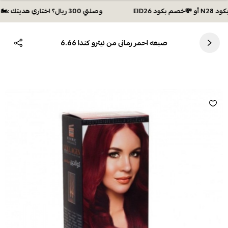
وصلتي 300 ريال؟ اختاري هديتك :🏍 شحن مجاني بكود N28 أو 💸خصم بكود EID26
صبغه احمر رمانى من نيترو كندا 6.66