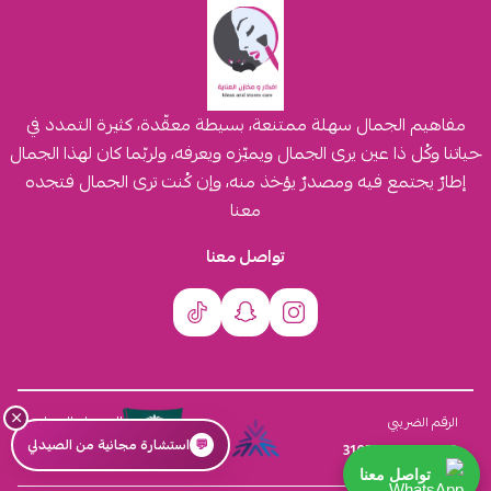
مفاهيم الجمال سهلة ممتنعة، بسيطة معقّدة، كثيرة التمدد في
حياتنا وكُل ذا عين يرى الجمال ويميّزه ويعرفه، ولربّما كان لهذا الجمال
إطارٌ يجتمع فيه ومصدرٌ يؤخذ منه، وإن كُنت ترى الجمال فتجده
معنا
تواصل معنا
×
السجل التجاري
الرقم الضريبي
💬
استشارة مجانية من الصيدلي
4030431116
310555259800003
تواصل معنا