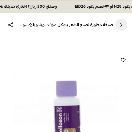
وصلتي 300 ريال؟ اختاري هديتك :🏍 شحن مجاني بكود N28 أو 💸خصم بكود EID26
صبغة مطورة لصبغ الشعر بشكل مؤقت ويلاويلوكسون 9% لتفتيح الشعر اللون الاشقر والاحمر الزاهي 60مل