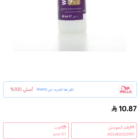
أصلي 100%
انقر هنا للمزيد من
Wella
10.87
صبغة مطورة لصبغ الشعر بشكل مؤقت ويلاويلوكسون 9% لتفتيح الشعر اللون الاشقر والاحمر الزاهي 0
رقم الموديل
الوزن
0.1 كجم
4056800031191