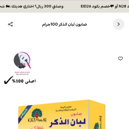
وصلتي 300 ريال؟ اختاري هديتك :🏍 شحن مجاني بكود N28 أو 💸خصم بكود EID26
صابون لبان الذكر 100جرام