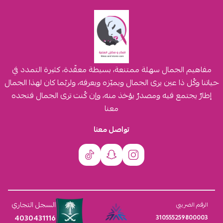
مفاهيم الجمال سهلة ممتنعة، بسيطة معقّدة، كثيرة التمدد في
حياتنا وكُل ذا عين يرى الجمال ويميّزه ويعرفه، ولربّما كان لهذا الجمال
إطارٌ يجتمع فيه ومصدرٌ يؤخذ منه، وإن كُنت ترى الجمال فتجده
معنا
تواصل معنا
السجل التجاري
الرقم الضريبي
4030431116
310555259800003