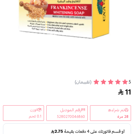
5
صابون لبان الذكر 100جرام
(تقييمان)
11
تم شراءه
رقم الموديل
الوزن
0.1 كجم
28
مرة
5280270046860