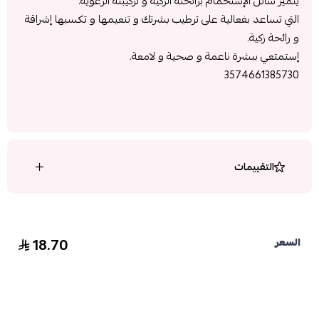
يتميز سائل الإستحمام برائحته الزكية و تركيبته الرغوية.
التي تساعد بفعالية على ترطيب بشرتك و تنعيمها و تكسبها إشراقة
و رائحة زكية.
إستمتعي ببشرة ناعمة و صحية و لامعة.
3574661385730
التقييمات
18.70
السعر