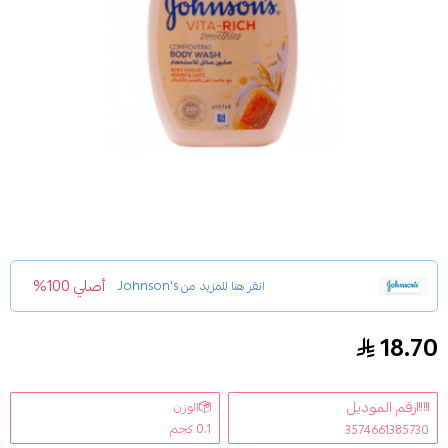
أصلي 100%
انقر هنا للمزيد من
Johnson's
18.70
صابون سائل للاستحمام فيتا ريتش مع خلاصة اللبن وال
رقم الموديل
الوزن
0.1 كجم
3574661385730