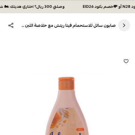
وصلتي 300 ريال؟ اختاري هديتك :🏍 شحن مجاني بكود N28 أو 💸خصم بكود EID26
صابون سائل للاستحمام فيتا ريتش مع خلاصة اللبن والعسل والشوفان من جونسون - 400مل