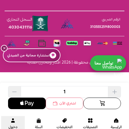
السجل التجاري
الرقم الضريبي
4030431116
310555259800003
×
💬
استشارة مجانية من الصيدلي
الحقوق محفوظة | 2026
افكار ومخازن العناية
تواصل معنا
اشتري الآن
الرئيسية
التصنيفات
التخفيضات
السلة
دخول