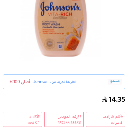
أصلي 100%
انقر هنا للمزيد من
Johnson's
14.35
صابون سائل للاستحمام فيتا ريتش مع خلاصة اللبن وال
تم شراءه
رقم الموديل
الوزن
0.1 كجم
4
مرات
3574661385631