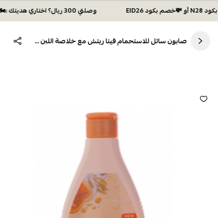
وصلتي 300 ريال؟ اختاري هديتك :🏍 شحن مجاني بكود N28 أو 💸خصم بكود EID26
صابون سائل للاستحمام فيتا ريتش مع خلاصة اللبن والعسل والشوفان من جونسون - 250مل