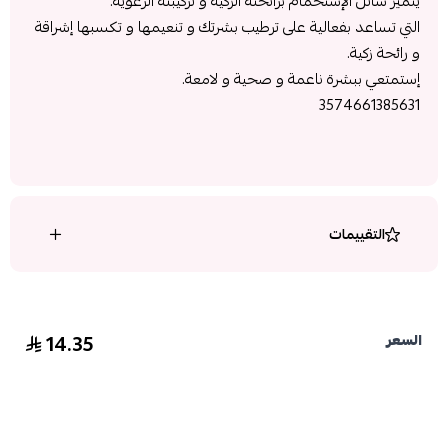
يتميز سائل الإستحمام برائحته الزكية و تركيبته الرغوية.
التي تساعد بفعالية على ترطيب بشرتك و تنعيمها و تكسبها إشراقة
و رائحة زكية.
إستمتعي ببشرة ناعمة و صحية و لامعة.
3574661385631
التقييمات
14.35
السعر