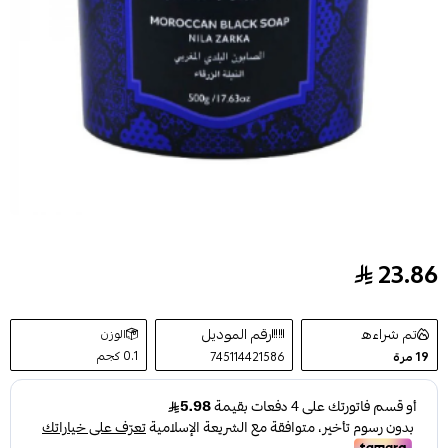
23.86
صابون بلدي مغربي بالنيلة الزرقاء من جاردن دي اوليان 500ج
تم شراءه
رقم الموديل
الوزن
0.1 كجم
19
مرة
745114421586