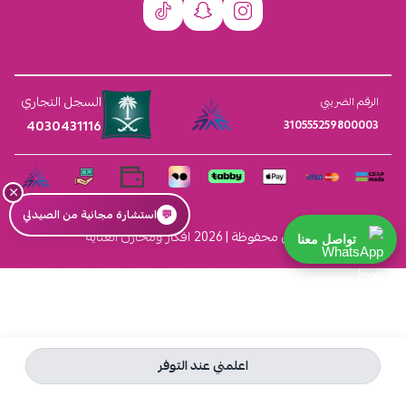
السجل التجاري
الرقم الضريبي
4030431116
310555259800003
×
💬
استشارة مجانية من الصيدلي
الحقوق محفوظة | 2026
افكار ومخازن العناية
تواصل معنا
اعلمني عند التوفر