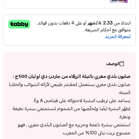
الوصف
صابون بلدي مغربي بالنيلة الزرقاء من جاردن دي اوليان 500ج :
صابون بلدي مغربي يستعمل كمقشر طبيعي لأزاله الشوائب والخلايا
الميته.
يساعد على ترطيب البشرة لاحتوائه على فيتامين A وE.
يُطهّر البشرة ايضًا ويُخلّصها من السّموم لتستمتعي ببشرة نظيفة
ونظرة.
استمتعي ببشرة ناعمة وحريره مع الصابون البلدي مغربي , فهو
مصنوع بزيت نباتي 100% من المغرب.