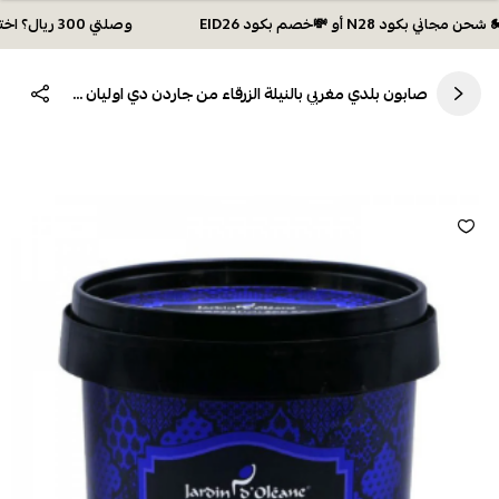
وصلتي 300 ريال؟ اختاري هديتك :🏍 شحن مجاني بكود N28 أو 💸خصم بكود EID26
صابون بلدي مغربي بالنيلة الزرقاء من جاردن دي اوليان 500ج