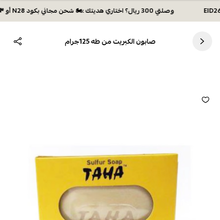
وصلتي 300 ريال؟ اختاري هديتك :🏍 شحن مجاني بكود N28 أو 💸خصم بكود EID26
صابون الكبريت من طه 125جرام