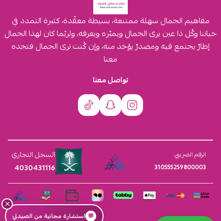
مفاهيم الجمال سهلة ممتنعة، بسيطة معقّدة، كثيرة التمدد في
حياتنا وكُل ذا عين يرى الجمال ويميّزه ويعرفه، ولربّما كان لهذا الجمال
إطارٌ يجتمع فيه ومصدرٌ يؤخذ منه، وإن كُنت ترى الجمال فتجده
معنا
تواصل معنا
السجل التجاري
الرقم الضريبي
4030431116
310555259800003
×
💬
استشارة مجانية من الصيدلي