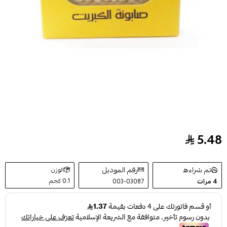
5.48
صابون الكبريت من طه 125جرام
تم شراءه
رقم الموديل
الوزن
0.1 كجم
4
مرات
003-03087