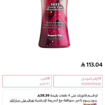
113.04
شيري مومب تان تسمير + صن بوم لوشن عامل حماية 
رقم الموديل
الوزن
0.1 كجم
676280010628