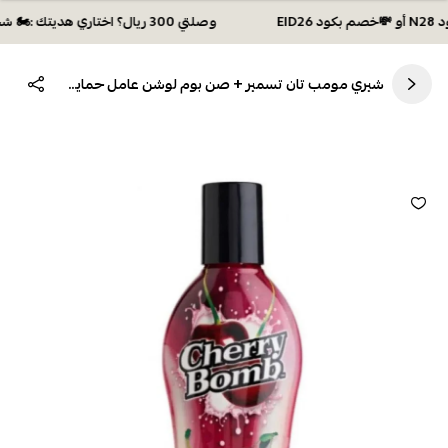
وصلتي 300 ريال؟ اختاري هديتك :🏍 شحن مجاني بكود N28 أو 💸خصم بكود EID26
شيري مومب تان تسمير + صن بوم لوشن عامل حماية من الشمس 50