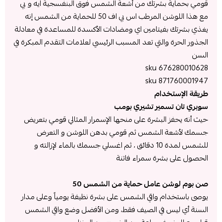
قومي بحماية بشرتك من أشعة الشمس فوق البنفسجية ايه و بي
مع هذا اللوشن المرطب اس بي اف 50 للحماية من الشمس إنه
يغذي بشرتك بفيتامين اي ومضادات الأكسدة للمساعدة في معادلة
الجذور الحرة والتي تعد المسبب الرئيسي لعلامات التقدم المبكرة في
السن
sku 676280010628
sku 871760001947
طريقة الإستخدام
سوبري تان تسمير تشيري بومب
حيث أنه يحفز البشرة على منحها الإسمرار المثالي قومي بتعريض
جسمك لأشعة الشمس ثم قومي بدهن اللوشن و التعرض
للشمس لمدة 10 دقائق ، ثم اغسلي جسمك بالماء لإزالته و
الحصول على بشرة سمراء فاتنة
صن بوم لوشن عامل حماية من الشمس 50
يوصى باستخدام واقي الشمس على بشرة نظيفة يومياً وعلى مدار
السنة أي ليس في الصيف فقط، ومن الأفضل وضع واقي الشمس