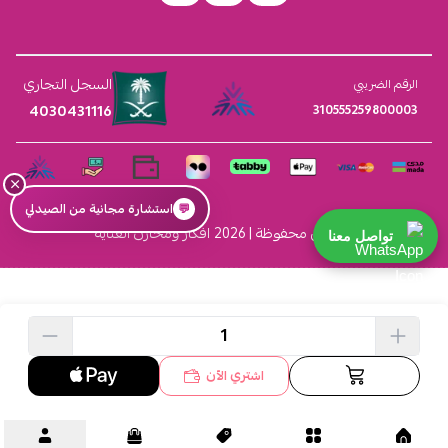
السجل التجاري
الرقم الضريبي
4030431116
310555259800003
×
💬
استشارة مجانية من الصيدلي
الحقوق محفوظة | 2026
افكار ومخازن العناية
تواصل معنا
اشتري الآن