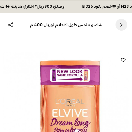
وصلتي 300 ريال؟ اختاري هديتك :🏍 شحن مجاني بكود N28 أو 💸خصم بكود EID26
شامبو ملمس طول الاحلام لوريال 400 م