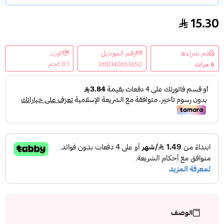
15.30
شامبو ملمس طول الاحلام لوريال 400 م
تم شراءه
رقم الموديل
الوزن
0.1 كجم
6
مرات
3610340653650
الوصف