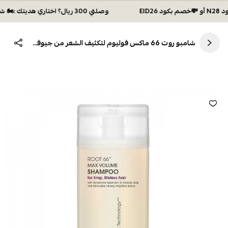
وصلتي 300 ريال؟ اختاري هديتك :🏍 شحن مجاني بكود N28 أو 💸خصم بكود EID26
شامبو روت 66 ماكس فوليوم لتكثيف الشعر من جيوفاني 250مل