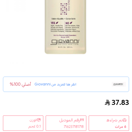
أصلي 100%
انقر هنا للمزيد من
Giovanni
37.83
شامبو روت 66 ماكس فوليوم لتكثيف الشعر من جيوفاني 250مل
تم شراءه
رقم الموديل
الوزن
0.1 كجم
6
مرات
716237181718