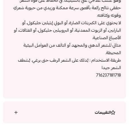
وهو عشب علاجي غني بالسيليكا، في الحفاظ على قوة الشعر.
حققي نتائج رائعة بأقصى سرعة ممكنة وزيدي من حيوية شعركِ
وقوته وكثافته.
لا يحتوي على: الكبريتات الضارة، أو البولي إيثيلين جليكول، أو
البارابين، أو الزيوت المعدنية، أو البروبيلين جليكول، أو الفثالات، أو
الأصباغ الصناعية.
مثالي للشعر الدهني والمجهد أو التالف من العوامل البيئية
المحيطة.
طريقة الاستخدام : يُدلك على الشعر الرطب حتى يرغي. يُشطف
الشعر جيدا
716237181718
التقييمات