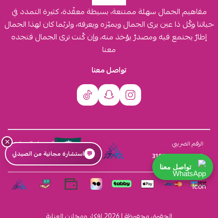
مفاهيم الجمال سهلة ممتنعة، بسيطة معقّدة، كثيرة التمدد في
حياتنا وكُل ذا عين يرى الجمال ويميّزه ويعرفه، ولربّما كان لهذا الجمال
إطارٌ يجتمع فيه ومصدرٌ يؤخذ منه، وإن كُنت ترى الجمال فتجده
معنا
تواصل معنا
×
السجل التجاري
الرقم الضريبي
💬
استشارة مجانية من الصيدلي
4030431116
310555259800003
تواصل معنا
الحقوق محفوظة | 2026
افكار ومخازن العناية