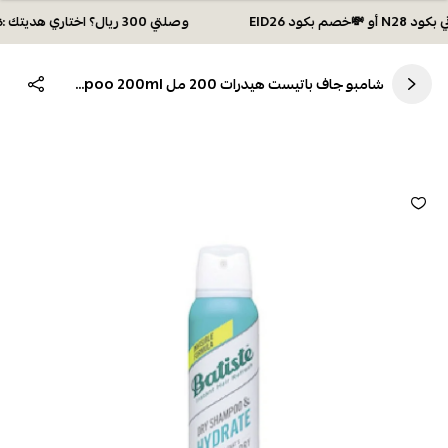
وصلتي 300 ريال؟ اختاري هديتك :🏍 شحن مجاني بكود N28 أو 💸خصم بكود EID26
شامبو جاف باتيست هيدرات 200 مل batiste hydrate dry shampoo 200ml