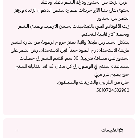
. يزيل الزيت من الجذور ويترك الشعر ناعمًا وناعمًا.
يحتوي على نشا الأرز جزيئات صغيرة تمتص الدهون الزائدة وترفع
الشعر من الجذور.
زيت الأفوكادو الغني بالفيتامينات يحسن الترطيب ويغذي الشعر
ويجعله أكثر قابلية للتحكم.
يشكل الجلسرين طبقة واقية تمنع خروج الرطوبة من بشرة الشعر.
طريقة الاستخدام: رج العبوة جيداً قبل الاستخدام. رش الشعر على
الجذور على مسافة تقريبية. 30 سم. قسّم الشعر إلى خصلات
لمساعدة المنتج في الوصول إلى كل مكان. ثم قم بتدليك المنتج
حتى يصبح غير مرئي.
خالى من البارابين والكبريتات والسيلكون.
5010724532980
التقييمات