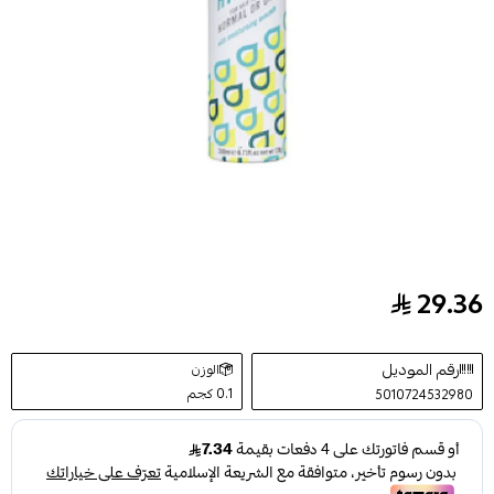
29.36
شامبو جاف باتيست هيدرات 200 مل batiste hydrate dry shampoo 200ml
رقم الموديل
الوزن
0.1 كجم
5010724532980