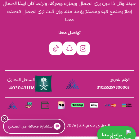
حياتنا وكُل ذا عين يرى الجمال ويميّزه ويعرفه، ولربّما كان لهذا الجمال
إطارٌ يجتمع فيه ومصدرٌ يؤخذ منه، وإن كُنت ترى الجمال فتجده
معنا
تواصل معنا
السجل التجاري
الرقم الضريبي
4030431116
310555259800003
×
الحقوق محفوظة | 2026
افكار ومخازن العناية
💬
استشارة مجانية من الصيدلي
تواصل معنا