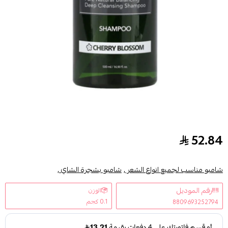
52.84
كوندال شامبو شعر شجرة الشاي والمكاديميا أزهار الكرز 500م
شامبو مناسب لجميع انواع الشعر ,
شامبو بشجرة الشاي ,
رقم الموديل
الوزن
0.1 كجم
8809693252794