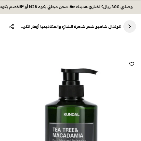
وصلتي 300 ريال؟ اختاري هديتك :🏍 شحن مجاني بكود N28 أو 💸خصم بكود EID26
كوندال شامبو شعر شجرة الشاي والمكاديميا أزهار الكرز 500مل