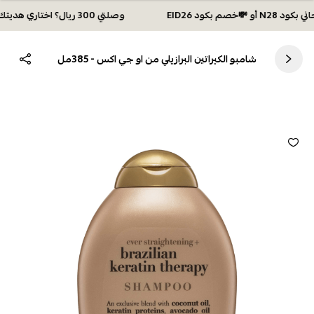
وصلتي 300 ريال؟ اختاري هديتك :🏍 شحن مجاني بكود N28 أو 💸خصم بكود EID26
شامبو الكيراتين البرازيلي من او جي اكس - 385مل