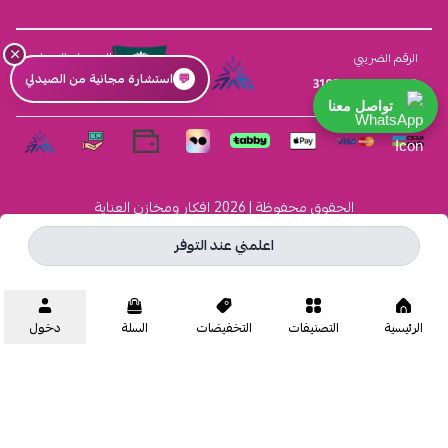
×
السجل التجاري
الرقم الضريبي
💬
استشارة مجانية من الصيدلي
4030431116
310555259800003
تواصل معنا
الحقوق محفوظة | 2026
افكار ومخازن العناية
اعلمني عند التوفر
الرئيسية
التصنيفات
التخفيضات
السلة
دخول