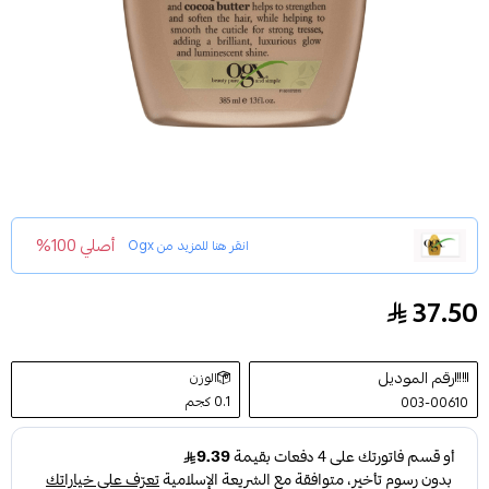
أصلي 100%
انقر هنا للمزيد من
Ogx
37.50
شامبو الكيراتين البرازيلي من او جي اكس - 385مل
رقم الموديل
الوزن
0.1 كجم
003-00610