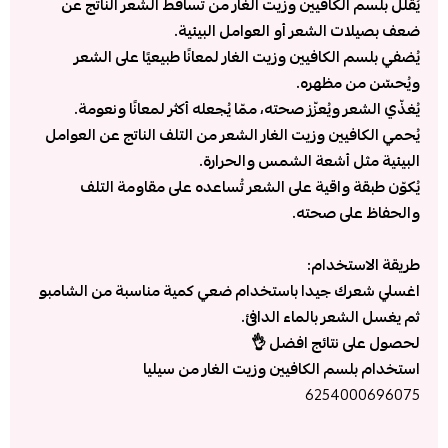
يُقلّل بلسم الكافيين وزيت الغار من تساقط الشعر الناتج عن
ضعف بصيلات الشعر أو العوامل البيئية.
يُضفي بلسم الكافيين وزيت الغار لمعانًا طبيعيًا على الشعر
ويُحسّن من مظهره.
يُغذّي الشعر ويُعزّز صحته، ممّا يُجعله أكثر لمعانًا ونعومة.
يُحمي الكافيين وزيت الغار الشعر من التلف الناتج عن العوامل
البيئية مثل أشعة الشمس والحرارة.
يُكوّن طبقة واقية على الشعر تُساعده على مقاومة التلف
والحفاظ على صحته.
طريقة الاستخدام:
اغسلي شعرك جيدا باستخدام ضعي كمية مناسبة من الشامبو
ثم يغسل الشعر بالماء الدافئ.
لحصول على نتائج افضل 👌
استخدام بلسم الكافيين وزيت الغار من سيليا
6254000696075