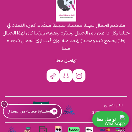
مفاهيم الجمال سهلة ممتنعة، بسيطة معقّدة، كثيرة التمدد في
حياتنا وكُل ذا عين يرى الجمال ويميّزه ويعرفه، ولربّما كان لهذا الجمال
إطارٌ يجتمع فيه ومصدرٌ يؤخذ منه، وإن كُنت ترى الجمال فتجده
معنا
تواصل معنا
×
السجل التجاري
الرقم الضريبي
💬
استشارة مجانية من الصيدلي
4030431116
310555259800003
تواصل معنا