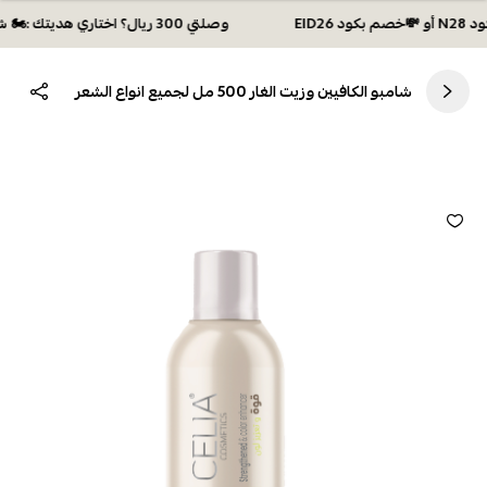
وصلتي 300 ريال؟ اختاري هديتك :🏍 شحن مجاني بكود N28 أو 💸خصم بكود EID26
شامبو الكافيين وزيت الغار 500 مل لجميع انواع الشعر