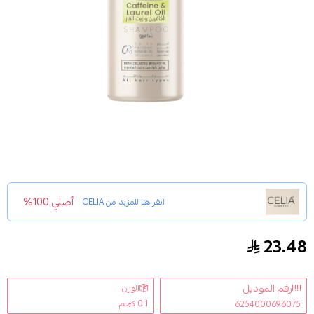
أصلي 100%
انقر هنا للمزيد من
CELIA
23.48
شامبو الكافيين وزيت الغار 500 مل لجميع انواع الشعر
رقم الموديل
الوزن
0.1 كجم
6254000696075