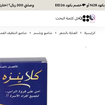
وصلتي 300 ريال؟ اختاري هديتك :🏍 شحن مجاني بكود N28 أو 💸خصم بكود EID26
افكار ومخازن العناية
0
0
الرئيسية
العناية بالشعر
شامبو وبلسم
شامبو التنظيف العميق لفروة ا