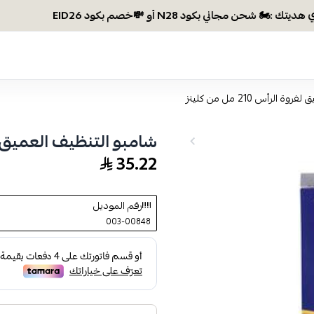
وصلتي 00
لرأس 210 مل من كلينز
شامبو التنظيف العميق لفروة الرأ
35.22
رقم الموديل
003-00848