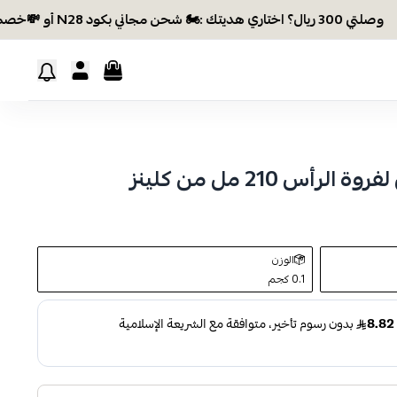
3 ريال؟ اختاري هديتك :🏍 شحن مجاني بكود N28 أو 💸خصم بكود EID26
س 210 مل من كلينز
الوزن
0.1 كجم