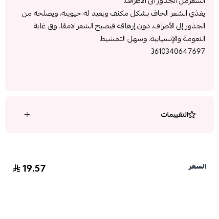
الشعرمن الجذور الى الاطراف.
يغذي الشعر الجاف بشكل مكثف ويعيد له حيويته، ويصلحه من
الجذور إلى الأطراف، دون إرهاقه فيصبح الشعر لامعًا، وفي غاية
النعومة والإنسيابية، وسهل التمشيط
3610340647697
التقييمات
19.57
السعر