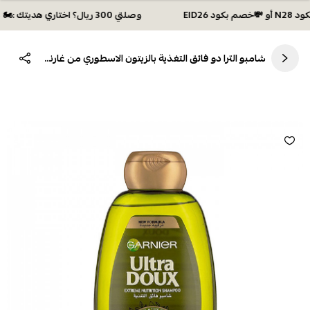
وصلتي 300 ريال؟ اختاري هديتك :🏍 شحن مجاني بكود N28 أو 💸خصم بكود EID26
شامبو الترا دو فائق التغذية بالزيتون الاسطوري من غارنييه 600مل