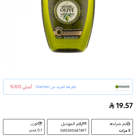
أصلي 100%
انقر هنا للمزيد من
Garnier
19.57
شامبو الترا دو فائق التغذية بالزيتون الاسطوري من غارنييه 00
تم شراءه
رقم الموديل
الوزن
0.1 كجم
5
مرات
3610340647697