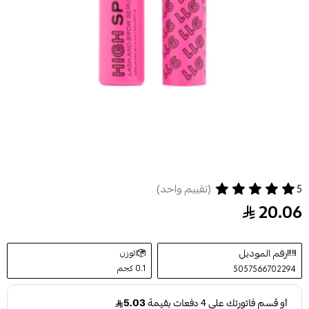
5
سيروم 911 لإصلاح الحواجب والرموش من ريلوف
(تقييم واحد)
20.06
رقم الموديل
الوزن
0.1 كجم
5057566702294