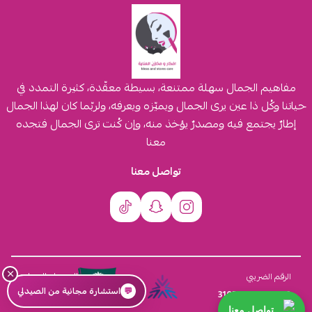
مفاهيم الجمال سهلة ممتنعة، بسيطة معقّدة، كثيرة التمدد في
حياتنا وكُل ذا عين يرى الجمال ويميّزه ويعرفه، ولربّما كان لهذا الجمال
إطارٌ يجتمع فيه ومصدرٌ يؤخذ منه، وإن كُنت ترى الجمال فتجده
معنا
تواصل معنا
×
السجل التجاري
الرقم الضريبي
💬
استشارة مجانية من الصيدلي
4030431116
310555259800003
تواصل معنا