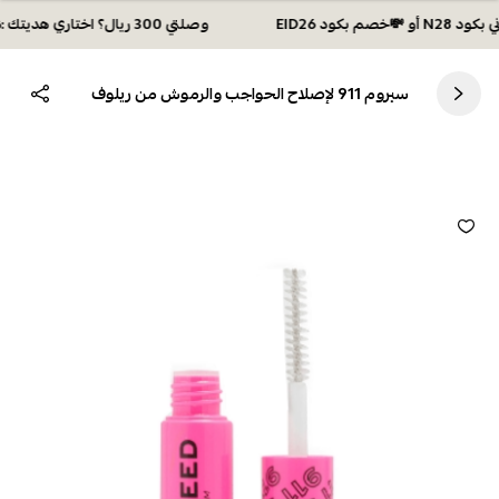
وصلتي 300 ريال؟ اختاري هديتك :🏍 شحن مجاني بكود N28 أو 💸خصم بكود EID26
سيروم 911 لإصلاح الحواجب والرموش من ريلوف