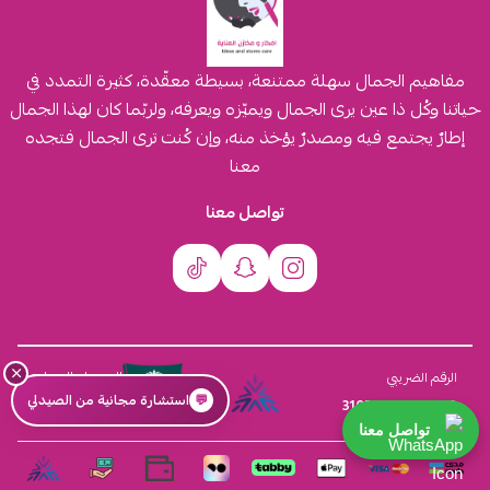
مفاهيم الجمال سهلة ممتنعة، بسيطة معقّدة، كثيرة التمدد في
حياتنا وكُل ذا عين يرى الجمال ويميّزه ويعرفه، ولربّما كان لهذا الجمال
إطارٌ يجتمع فيه ومصدرٌ يؤخذ منه، وإن كُنت ترى الجمال فتجده
معنا
تواصل معنا
×
السجل التجاري
الرقم الضريبي
💬
استشارة مجانية من الصيدلي
4030431116
310555259800003
تواصل معنا