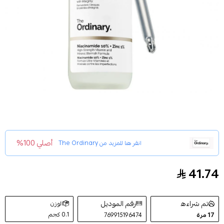
أصلي 100%
انقر هنا للمزيد من
The Ordinary
41.74
سيروم مكافحة التصبغات ذا اورديناري Niacinamide 10% + Zinc 1% -
تم شراءه
رقم الموديل
الوزن
0.1 كجم
17
مرة
769915196474