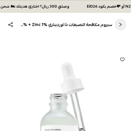
وصلتي 300 ريال؟ اختاري هديتك :🏍 شحن مجاني بكود N28 أو 💸خصم بكود EID26
سيروم مكافحة التصبغات ذا اورديناري Niacinamide 10% + Zinc 1% -