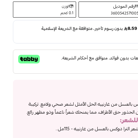
رقم الموديل
الوزن
0.1 كجم
360054257100
س بالعسل من غارنييه الحل الأمثل لشعر صحي ولامع. تركيبة
لجذور حتى الأطراف، مما يمنحك شعراً ناعماً وذو مظهر رائع.
لشعر
:
الترا دوكس بالعسل من غارنييه - 115مل .