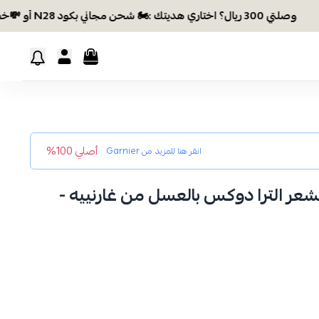
وصلتي 300 ريال؟ اختاري هديتك :🏍 شحن مجاني بكود N28 أو 💸خصم بكود EID26
أصلي 100%
انقر هنا للمزيد من
Garnier
عر الترا دوكس بالعسل من غارنييه -