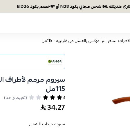
راف الشعر الترا دوكس بالعسل من غارنييه - 115مل
سيروم مرمم لأطراف الش
115مل
3
(تقييم واحد)
34.27
سيروم مرطب للشعر ,