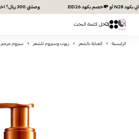
وصلتي 300 ريال؟ اختاري هديتك :🏍 شحن مجاني بكود N28 أو 💸خصم بكود EID26
افكار ومخازن العناية
0
0
الرئيسية
العناية بالشعر
زيوت وسيروم للشعر
سيروم مرمم لأط