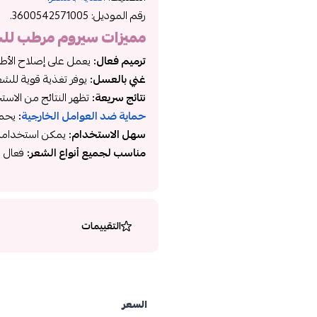
رقم الموديل:
3600542571005.
مميزات
سيروم مرطب لل
ترميم فعال:
يعمل على إصلاح الأطرا
غني بالعسل:
يوفر تغذية قوية للش
نتائج سريعة:
تظهر النتائج من الاست
حماية ضد العوامل الخارجية
:
يحمي 
سهل الاستخدام:
يمكن استخدامه ع
مناسب لجميع أنواع الشعر:
فعال ل
التقييمات
السعر