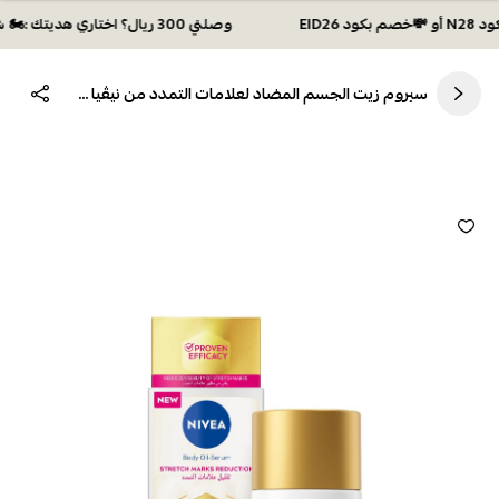
وصلتي 300 ريال؟ اختاري هديتك :🏍 شحن مجاني بكود N28 أو 💸خصم بكود EID26
سيروم زيت الجسم المضاد لعلامات التمدد من نيڤيا 100مل