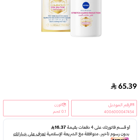
65.39
سيروم زيت الجسم المضاد لعلامات التمدد من نيڤيا 100مل
رقم الموديل
الوزن
0.1 كجم
4006000047454