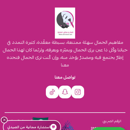
مفاهيم الجمال سهلة ممتنعة، بسيطة معقّدة، كثيرة التمدد في
حياتنا وكُل ذا عين يرى الجمال ويميّزه ويعرفه، ولربّما كان لهذا الجمال
إطارٌ يجتمع فيه ومصدرٌ يؤخذ منه، وإن كُنت ترى الجمال فتجده
معنا
تواصل معنا
×
السجل التجاري
الرقم الضريبي
💬
استشارة مجانية من الصيدلي
4030431116
310555259800003