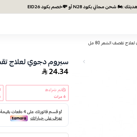
وصلتي 300 ريال؟ اختاري هديتك :
لاج تقصف الشعر 80 مل
سيروم دجوي لعلاج تقصف 
24.34
تم شراءه
6
مرات
6