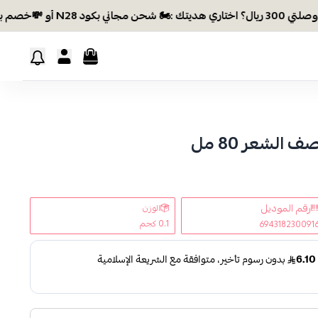
🏍 شحن مجاني بكود N28 أو 💸خصم بكود EID26
الشعر 80 مل
رقم الموديل
الوزن
0.1 كجم
694318230091