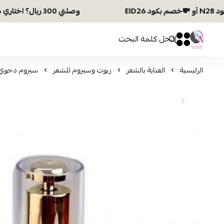
وصلتي 300 ريال؟ اختاري هديتك :🏍 شحن مجاني بكود N28 أو 💸خصم بكود EID26
افكار ومخازن العناية
0
0
الرئيسية
العناية بالشعر
زيوت وسيروم للشعر
سيروم دجوي لع