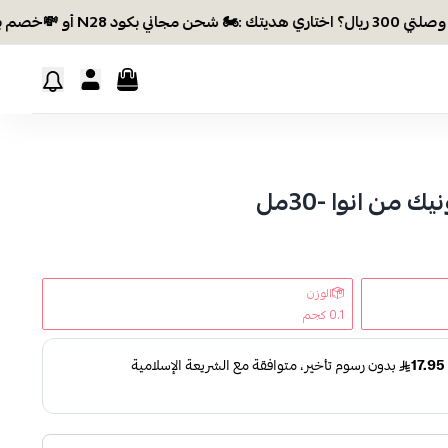
 شحن مجاني بكود N28 أو 💸خصم بكود EID26
من انوا -30مل
الوزن
0.1 كجم