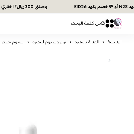
وصلتي 300 ريال؟ اختاري هديتك :🏍 شحن مجاني بكود N28 أو 💸خصم بكود EID26
افكار ومخازن العناية
0
0
الرئيسية
العناية بالبشرة
تونر وسيروم للبشرة
سيروم حمض الهي