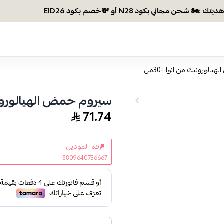
وصلتي 300 ريال؟ اختاري هديتك :🏍
الورونيك من انوا -30مل
سيروم حمض الهيالورونيك 
71.74
رقم الموديل
8809640736667