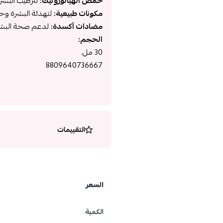
حمض الهيالورونيك:
لترطيب البشر
مكونات طبيعية:
لتهدئة البشرة وحم
مضادات أكسدة:
لدعم صحة البشرة 
الحجم:
30 مل.
8809640736667
التقييمات
السعر
الكمية