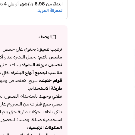
الوصف
ترطيب عميق:
يحتوي على حمض الهيا
ملمس ناعم:
يجعل البشرة تبدو أكثر
تحسين مرونة البشرة:
يساعد على ت
مناسب لجميع أنواع البشرة:
خالٍ م
قوام خفيف:
سريع الامتصاص وغير 
طريقة الاستخدام:
نظفي وجهكِ باستخدام الغسول ال
ضعي بضع قطرات من السيروم على ال
دلكي بلطف بحركات دائرية حتى يتم 
استخدميه صباحًا ومساءً للحصول ع
المكونات الرئيسية: