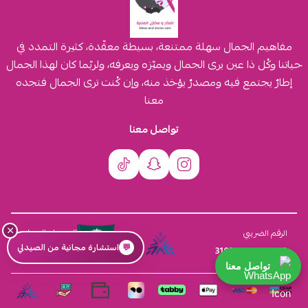
مفاهيم الجمال سهلة ممتنعة، بسيطة معقّدة، كثيرة التمدد في
حياتنا وكُل ذا عين يرى الجمال ويميّزه ويعرفه، ولربّما كان لهذا الجمال
إطارٌ يجتمع فيه ومصدرٌ يؤخذ منه، وإن كُنت ترى الجمال فتجده
معنا
تواصل معنا
×
السجل التجاري
الرقم الضريبي
💬
استشارة مجانية من الصيدلي
4030431116
310555259800003
تواصل معنا