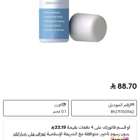
88.70
سيروم تقشير وتفتيح البشرة كرومابرايت من بي اف بي فانش
رقم الموديل
الوزن
0.1 كجم
892717001162