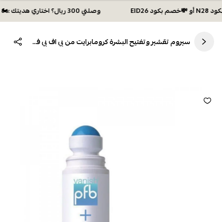
وصلتي 300 ريال؟ اختاري هديتك :🏍 شحن مجاني بكود N28 أو 💸خصم بكود EID26
سيروم تقشير وتفتيح البشرة كرومابرايت من بي اف بي فانش 93غم