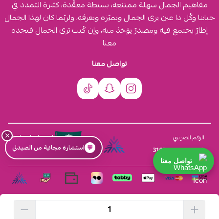
مفاهيم الجمال سهلة ممتنعة، بسيطة معقّدة، كثيرة التمدد في
حياتنا وكُل ذا عين يرى الجمال ويميّزه ويعرفه، ولربّما كان لهذا الجمال
إطارٌ يجتمع فيه ومصدرٌ يؤخذ منه، وإن كُنت ترى الجمال فتجده
معنا
تواصل معنا
×
السجل التجاري
الرقم الضريبي
💬
استشارة مجانية من الصيدلي
4030431116
310555259800003
تواصل معنا
الحقوق محفوظة | 2026
افكار ومخازن العناية