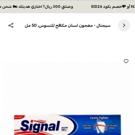
وصلتي 300 ريال؟ اختاري هديتك :🏍 شحن مجاني بكود N28 أو 💸خصم بكود EID26
سيجنال - معجون اسنان مكافح للتسوس، 50 مل