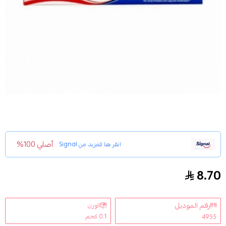
أصلي 100%
انقر هنا للمزيد من
Signal
8.70
سيجنال - معجون اسنان مكافح للتسوس، 50 مل
رقم الموديل
الوزن
0.1 كجم
4955