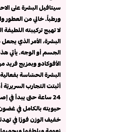
سيتافيل البشرة على الاح
ورطباً. خالي من العطور وال
لا تهيج تركيبته اللطيفة 
البشرة، الأمر الذي يجعل 
الجسم أو الوجه. يأتي هذا 
الأفوكادو وبمزيج فريد م
البشرة الحسّاسة بفعالية
أثبتت التجارب السريريّة
24 ساعة حتى يبدأ في إ
حيويته بالكامل في غضو
خفيف الوزن فورًا في تهدئ
نعومة ويلطفها ويحميها من 