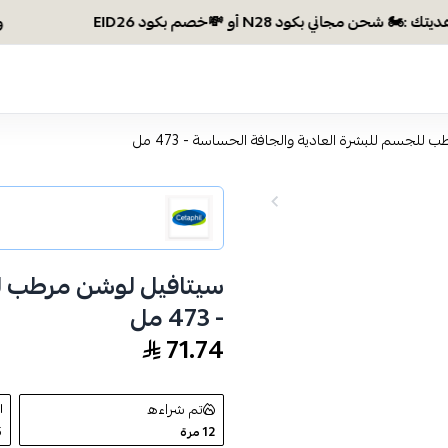
وصلتي 300 ريال؟ اختاري هديتك :🏍 شحن مجاني بكود N28 أو 
للجسم للبشرة العادية والجافة الحساسة - 473 مل
سيتافيل لوشن مرطب لل
- 473 مل
71.74
تم شراءه
12
مرة
5