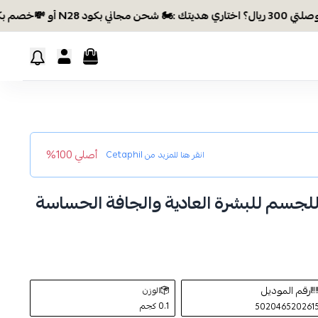
💸خصم بكود EID26
أصلي 100%
انقر هنا للمزيد من
Cetaphil
جسم للبشرة العادية والجافة الحساسة
رقم الموديل
الوزن
0.1 كجم
502046520261