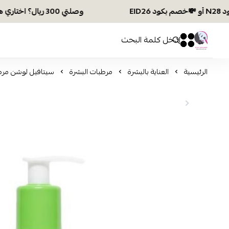
وصلتي 300 ريال؟ اختاري هديتك :🏍 شحن مجاني بكود N28 أو 💸خصم بكود EID26
افكار ومخازن العناية
0
0
الرئيسية
العناية بالبشرة
مرطبات البشرة
سيتافيل لوشن مرطب 