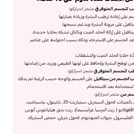
 للجسم المتوفر في
متجر اسراركو
:
على إعادة ترطيب البشرة وزيادة نضارتها.
افيل على مرونة البشرة ويدعم نسيجها.
 على إزالة الجلد الميت وبالتالي تبديله بخلايا جديدة.
 الجسم على الاسترخاء وذلك بسبب احتواءه على عناصر
خلايا الجلد الميت والتشققات.
 توهج البشرة ويُحافظ على لونها الطبيعي ويزيد من إضاءتها.
ب للجسم المتوفر في
متجر اسراركو
:
 الجسم من سيتافيل
على الجسم والوجه حسب الرغبة ثم يدلك
استخدامه بعد الاستحمام.
سم من
متجر اسراركو
:
أكوا (مياه نقية)، غلسرين، إيزوبروبيل بالميتات، كحول السيتريل، سيتياريث-20، بانثينول، نياسيناميد،
لأفوكادو ( زيت البرسيا غراتيسيما)، زيت بذور هيليانثوس آنوس
ت الغليسرول، بنزوات الصوديوم، كحول بنزيلي، حمض الستريك.