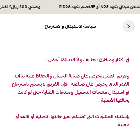
وصلتي 300 ريال؟ اختاري هديتك :🏍 شحن مجاني بكود N28 أو 💸خصم بكود EID26
سياسة الاستبدال والاسترجاع
في افكار ومخازن العناية ، ولأنك دائمًا أجمَل ..
وفريق العمَل يحرِص على صيانة الجمال والحفاظ عليه بذات
القدر الذي يحرص على صناعته ، فإن الفريق لا يسمح باسترجاع
أو استبدال منتجات التجميل ومنتجات العناية حتى لو كانت
بحالتها الأصلية،
بإستثناء المنتجات التي تصلكم بغير حالتها الأصلية أو تالفة أو
معيبة.