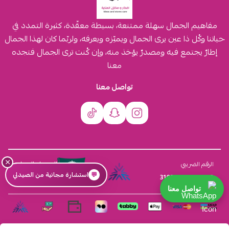
مفاهيم الجمال سهلة ممتنعة، بسيطة معقّدة، كثيرة التمدد في
حياتنا وكُل ذا عين يرى الجمال ويميّزه ويعرفه، ولربّما كان لهذا الجمال
إطارٌ يجتمع فيه ومصدرٌ يؤخذ منه، وإن كُنت ترى الجمال فتجده
معنا
تواصل معنا
×
السجل التجاري
الرقم الضريبي
💬
استشارة مجانية من الصيدلي
4030431116
310555259800003
تواصل معنا