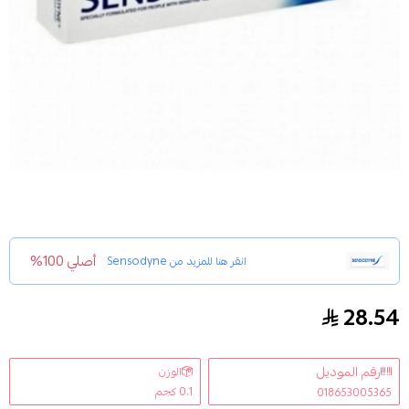
أصلي 100%
انقر هنا للمزيد من
Sensodyne
28.54
سنسوداين اكسترا فريش100 مل
رقم الموديل
الوزن
0.1 كجم
018653005365