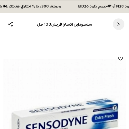
وصلتي 300 ريال؟ اختاري هديتك :🏍 شحن مجاني بكود N28 أو 💸خصم بكود EID26
سنسوداين اكسترا فريش100 مل