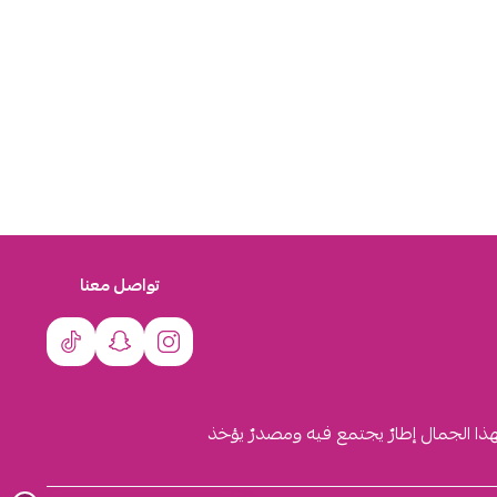
تواصل معنا
لهذا الجمال إطارٌ يجتمع فيه ومصدرٌ يؤخذ