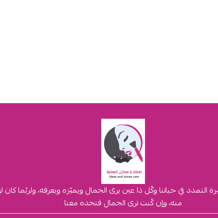
لتمدد في حياتنا وكُل ذا عين يرى الجمال ويميّزه ويعرفه، ولربّما كان 
منه، وإن كُنت ترى الجمال فتجده معنا