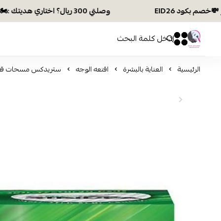
وصلتي 300 ريال؟ اختاري هديتك :🏍 شحن مجاني بكود N28 أو 💸خصم بكود EID26
افكار ومخازن العناية
0
0
الرئيسية
العناية بالبشرة
اقنعه الوجه
ستريدكس مسحات قطنية 