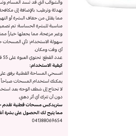
والشوائب التي قد تسد المسام وت
تهدئة وترطيب: بالإضافة إلى مكاف
مما يقلل من جفاف البشرة أو الته
مناسبة للبشرة الحساسة: تم تصميم
وغير مزعجة، مما يجعلها خياراً مم
سهولة الاستخدام: تأتي المسحات ج
أي وقت ومكان.
عدد القطع: تحتوي العبوة على 55 قطعة، مما يجعلها مناسبة للاستخدام اليومي لفترة طويلة.
كيفية الاستخدام:
امسحي المساحة القطنية برفق على ا
يمكنك استخدام المسحات صباحاً وم
لا تحتاج إلى شطف الوجه بعد استخ
دون أن تترك أي أثر دهني.
ستريدكس مسحات قطنية تقدم حلاً 
مما يتيح لك الحصول على بشرة أن
041388069654