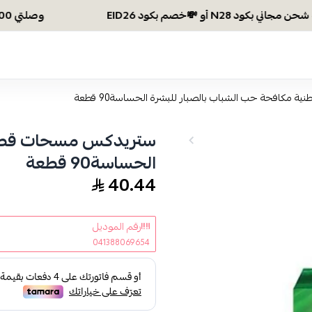
وصلتي 300 ريال؟ اختاري هديتك :🏍 شحن مجاني بكود N28 أو 💸خصم بكود EID26
مكافحة حب الشباب بالصبار للبشرة الحساسة90 قطعة
ستريدكس مسحات قطنية
الحساسة90 قطعة
40.44
رقم الموديل
041388069654